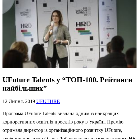
UFuture Talents у “ТОП-100. Рейтинги
найбільших”
12 Липня, 2019
UFUTURE
Програма
UFuture Talents
визнана одним із найкращих
корпоративних освітніх проєктів року в Україні. Премію
отримала директор із організаційного розвитку UFuture,
керівник програми Олена Добророднєва в рамках сьомого HR