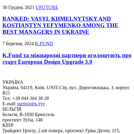
30 Грудня, 2021
UFUTURE
RANKED: VASYL KHMELNYTSKY AND
KOSTIANTYN YEFYMENKO AMONG THE
BEST MANAGERS IN UKRAINE
7 Березня, 2024
K.FUND
K.Fund та міжнародні партнери оголошують про
старт European Design Upgrade 3.0
УКРАЇНА
Україна, 04119, Київ, UNIT.City, вул. Дорогожицька, 3, корпус
B11
Тел:
+38 044 364 38 28
E-mail:
натисніть тут
БЕЛЬГІЯ
Бельгія, В-1050 Брюссель
проспект Луїза, 146
КІПР
Трайдент Центр, 2-ий поверх, проспект Гріва Дігені, 115,