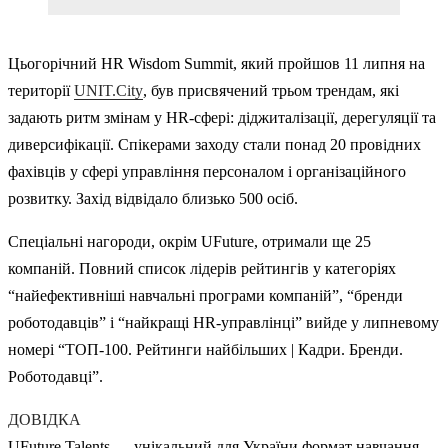
Цьогорічний HR Wisdom Summit, який пройшов 11 липня на
території
UNIT.City
, був присвячений трьом трендам, які
задають ритм змінам у HR-сфері: діджиталізації, дерегуляції та
диверсифікації. Спікерами заходу стали понад 20 провідних
фахівців у сфері управління персоналом і організаційного
розвитку. Захід відвідало близько 500 осіб.
Спеціальні нагороди, окрім UFuture, отримали ще 25
компаній. Повний список лідерів рейтингів у категоріях
“найефективніші навчальні програми компаній”, “бренди
роботодавців” і “найкращі HR-управлінці” вийде у липневому
номері “ТОП-100. Рейтинги найбільших | Кадри. Бренди.
Роботодавці”.
ДОВІДКА
UFuture Talents — унікальний для України формат навчання