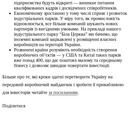
підприємства будуть відкриті — виникне питання
кваліфікованих кадрів і досвідчених співробітників.
Економічному зростанню у тому числі сприяє і розвиток
індустріальних парків. У міру того, як промисловість
відновлюється, все більше компаній шукають нових
партнерів із вигідними умовами. На прикладі нашого
індустріального парку “Біла Церква” ми бачимо, що
іноземні компанії зацікавлені у розміщенні власних
виробництв на території України.
Розвинені країни розуміють необхідність створення
виробничих об’єктів — у США та Китаї таких парків
вже понад 400, що дає поштовх малому та середньому
бізнесу і дозволяє швидше повертати інвестиції.
Більше про те, які кроки здатні перетворити Україну на
передовий виробничий майданчик і зробити її привабливою
для інвесторів читайте
за посиланням
.
Поділитися