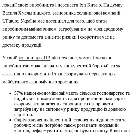
локації своїх виробництв і перенести їх з Китаю. На думку
Василя Хмельницького, засновника холдингової компанії
UFuture, Україна має потенціал для того, щоб стати
виробничим майданчиком, затребуваним на міжнародному
ринку та допомогти знизити ризики і скоротити час на
доставку продукції.
У своїй
колонці для НВ
він пояснює, чому вітчизняне
виробництво може виграти у конкурентній боротьбі та як
ефективно використати і трансформувати переваги для
майбутнього економічного зростання.
57% нашої економіки займають сільське господарство та
видобувна промисловість і для процвітання нам варто
скорочувати вивезення сировини та створювати
затребувану на світовому ринку продукцію із доданою
вартістю.
Окрім залучення інвестицій, створення підприємств та
робочих місць потрібно також розвивати людський
капітал, реформувати та модернізувати освіту. Коли нові