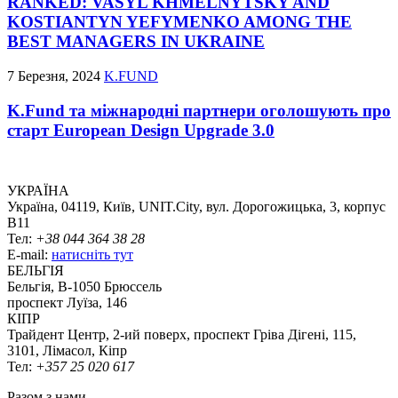
RANKED: VASYL KHMELNYTSKY AND
KOSTIANTYN YEFYMENKO AMONG THE
BEST MANAGERS IN UKRAINE
7 Березня, 2024
K.FUND
K.Fund та міжнародні партнери оголошують про
старт European Design Upgrade 3.0
УКРАЇНА
Україна, 04119, Київ, UNIT.City, вул. Дорогожицька, 3, корпус
B11
Тел:
+38 044 364 38 28
E-mail:
натисніть тут
БЕЛЬГІЯ
Бельгія, В-1050 Брюссель
проспект Луїза, 146
КІПР
Трайдент Центр, 2-ий поверх, проспект Гріва Дігені, 115,
3101, Лімасол, Кіпр
Тел:
+357 25 020 617
Разом з нами