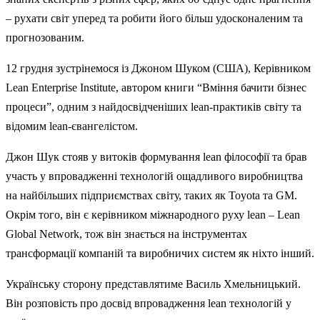
– рухати світ уперед та робити його більш удосконаленим та
прогнозованим.
12 грудня зустрінемося із Джоном Шуком (США), Керівником
Lean Enterprise Institute, автором книги “Вміння бачити бізнес
процеси”, одним з найдосвідченіших lean-практиків світу та
відомим lean-євангелістом.
Джон Шук стояв у витоків формування lean філософії та брав
участь у впровадженні технологій ощадливого виробництва
на найбільших підприємствах світу, таких як Toyota та GM.
Окрім того, він є керівником міжнародного руху lean – Lean
Global Network, тож він знається на інструментах
трансформації компаній та виробничих систем як ніхто інший.
Українську сторону представлятиме Василь Хмельницький.
Він розповість про досвід впровадження lean технологій у