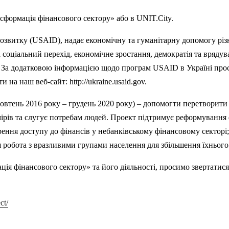
ормація фінансового сектору» або в UNIT.City.
витку (USAID), надає економічну та гуманітарну допомогу різни
 соціальний перехід, економічне зростання, демократія та вряду
 За додатковою інформацією щодо програм USAID в Україні проси
на наш веб-сайт: http://ukraine.usaid.gov.
тень 2016 року – грудень 2020 року) – допомогти перетворити 
мірів та слугує потребам людей. Проект підтримує реформування 
ення доступу до фінансів у небанківському фінансовому секторі
 робота з вразливими групами населення для збільшення їхнього
фінансового сектору» та його діяльності, просимо звертатися д
ct/