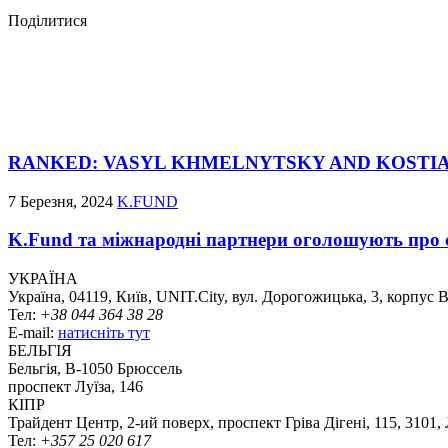
Поділитися
RANKED: VASYL KHMELNYTSKY AND KOSTI
7 Березня, 2024
K.FUND
K.Fund та міжнародні партнери оголошують про с
УКРАЇНА
Україна, 04119, Київ, UNIT.City, вул. Дорогожицька, 3, корпус 
Тел:
+38 044 364 38 28
E-mail:
натисніть тут
БЕЛЬГІЯ
Бельгія, В-1050 Брюссель
проспект Луїза, 146
КІПР
Трайдент Центр, 2-ий поверх, проспект Гріва Дігені, 115, 3101,
Тел:
+357 25 020 617