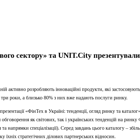
ого сектору» та UNIT.City презентували
аній активно розробляють інноваційні продукти, які застосовують
три роки, а близько 80% з них вже надають послуги ринку.
 презентації «ФінТех в Україні: тенденції, огляд ринку та ката
обговорення як світових, так і українських тенденцій на ринку 
а напрямки спеціалізації). Серед завдань цього каталогу – збільш
ку їхніх стратегічних ділових партнерських відносин.