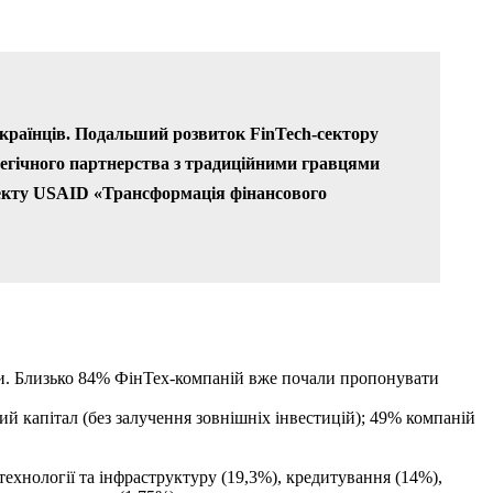
українців. Подальший розвиток FinTech-сектору
тегічного партнерства з традиційними гравцями
оекту USAID «Трансформація фінансового
роки. Близько 84% ФінТех-компаній вже почали пропонувати
 капітал (без залучення зовнішніх інвестицій); 49% компаній
 технології та інфраструктуру (19,3%), кредитування (14%),