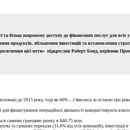
і та більш широкому доступу до фінансових послуг для всіх 
ння продуктів, збільшення інвестицій та встановлення стра
досягнення цієї мети» підкреслив Роберт Бонд, керівник Пр
засновані до 2015 року, тоді як 60% – з’явились за останні три 
ля фінансування операційної діяльності використовують власний
ься самими гравцями ринку в $40-75 млн.
ежі та грошові перекази (31,6% від усіх компаній), інвестиції в