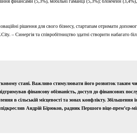
ління фінансами (5,3%), мобільні гаманці (5,3%); блокчейн (3,4%)
аційні рішення для свого бізнесу, стартапам отримати допомогу
ity. – Синергія та співробітництво здатні створити набагато біл
атковому стані. Важливо стимулювати його розвиток таким ч
підтримував фінансову обізнаність, доступ до фінансових посл
ення в сільській місцевості та зонах конфлікту. Збільшення і
підкреслив Андрій Бірюков, радник Першого віце-прем’єр-мін