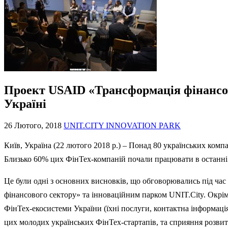
Проект USAID «Трансформація фінансов
Україні
26 Лютого, 2018
UNIT.CITY INNOVATION PARK
Київ, Україна (22 лютого 2018 р.) – Понад 80 українських комп
Близько 60% цих ФінТех-компаній почали працювати в останні 
Це були одні з основних висновків, що обговорювались під час
фінансового сектору» та інноваційним парком UNIT.City. Окрім 
ФінТех-екосистеми України (їхні послуги, контактна інформація т
цих молодих українських ФінТех-стартапів, та сприяння розвит