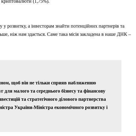
, криптовалюти (1,75%).
 у розвитку, а інвесторам знайти потенційних партнерів та
ьше, ніж нам здається. Саме така місія закладена в наше ДНК –
ином, щоб він не тільки сприяв наближенню
уг для малого та середнього бізнесу та фінансову
нвестицій та стратегічного ділового партнерства
істра України-Міністра економічного розвитку і