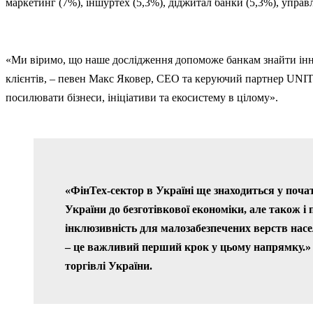
маркетинг (7%), іншуртех (5,3%), діджитал банки (5,3%), управ
«Ми віримо, що наше дослідження допоможе банкам знайти іннов
клієнтів, – певен Макс Яковер, СЕО та керуючий партнер UNIT.C
посилювати бізнеси, ініціативи та екосистему в цілому».
«ФінТех-сектор в Україні ще знаходиться у поч
України до безготівкової економіки, але також і 
інклюзивність для малозабезпечених верств насел
– це важливий перший крок у цьому напрямку.» 
торгівлі України.