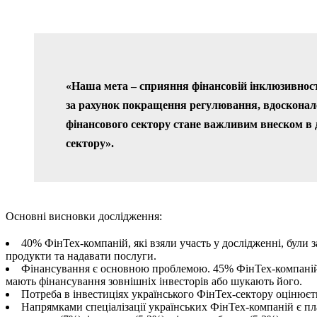
«Наша мета – сприяння фінансовій інклюзивност
за рахунок покращення регулювання, вдосконале
фінансового сектору стане важливим внеском в 
сектору».
Основні висновки дослідження:
40% ФінТех-компаній, які взяли участь у дослідженні, були 
продукти та надавати послуги.
Фінансування є основною проблемою. 45% ФінТех-компаній д
мають фінансування зовнішніх інвесторів або шукають його.
Потреба в інвестиціях українського ФінТех-сектору оцінюєт
Напрямками спеціалізації українських ФінТех-компаній є плат