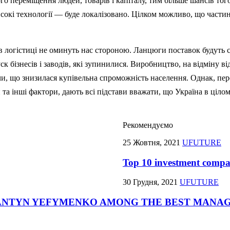
го переміщення людей, товарів і капіталу, тим більше шансів т
исокі технології — буде локалізовано. Цілком можливо, що части
 логістиці не оминуть нас стороною. Ланцюги поставок будуть ск
к бізнесів і заводів, які зупинилися. Виробництво, на відміну в
ючи, що знизилася купівельна спроможність населення. Однак, п
та інші фактори, дають всі підстави вважати, що Україна в цілом
Рекомендуємо
25 Жовтня, 2021
UFUTURE
Top 10 investment compan
30 Грудня, 2021
UFUTURE
ANTYN YEFYMENKO AMONG THE BEST MANAG