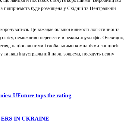
ого, що ланцюги поставок стануть коротшими. Виробництво
на підприємств буде розміщена у Східній та Центральній
орочуватися. Це зажадає більшої кількості логістичної та
ід офісу, неможливо перевести в режим хоум-офіс. Очевидно,
ерегляд національними і глобальними компаніями ланцюгів
у та наш індустріальний парк, зокрема, посядуть певну
ies: UFuture tops the rating
ERS IN UKRAINE