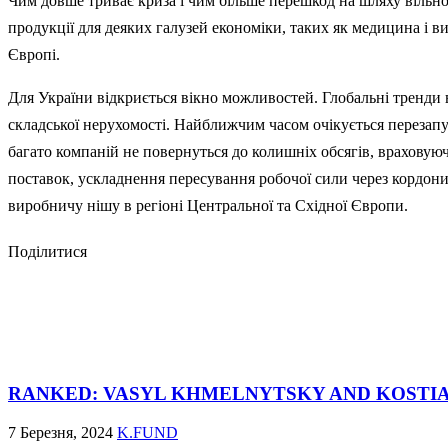
Чим довше триває криза і чим більше перешкод на шляху вільно
продукції для деяких галузей економіки, таких як медицина і в
Європі.
Для України відкриється вікно можливостей. Глобальні тренди в
складської нерухомості. Найближчим часом очікується перезапус
багато компаній не повернуться до колишніх обсягів, врахову
поставок, ускладнення пересування робочої сили через кордони 
виробничу нішу в регіоні Центральної та Східної Європи.
Поділитися
RANKED: VASYL KHMELNYTSKY AND KOSTI
7 Березня, 2024
K.FUND