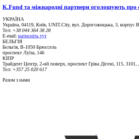
K.Fund та міжнародні партнери оголошують про с
УКРАЇНА
Україна, 04119, Київ, UNIT.City, вул. Дорогожицька, 3, корпус 
Тел:
+38 044 364 38 28
E-mail:
натисніть тут
БЕЛЬГІЯ
Бельгія, В-1050 Брюссель
проспект Луїза, 146
КІПР
Трайдент Центр, 2-ий поверх, проспект Гріва Дігені, 115, 3101,
Тел:
+357 25 020 617
Разом з нами