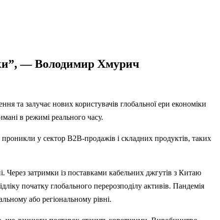
іки”, — Володимир Хмурич
ння та залучає нових користувачів глобальної ери економіки
имані в режимі реального часу.
 проникли у сектор B2B-продажів і складних продуктів, таких
і. Через затримки із поставками кабельних джгутів з Китаю
ідліку початку глобального перерозподілу активів. Пандемія
альному або регіональному рівні.