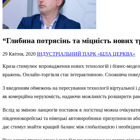
“Глибина потрясінь та міцність нових 
29 Квітня, 2020
ІНДУСТРІАЛЬНИЙ ПАРК «БІЛА ЦЕРКВА»
Криза стимулює впровадження нових технологій і бізнес-моделе
вражень. Онлайн-торгівля стає інтерактивною. Споживча поведін
З введенням обмежень на пересування технології віртуальної і
як комерційна нерухомість, надаючи можливість розширити рам
Вслід за зміною ланцюгів поставок в логістиці можна очікуват
південнокорейські та німецькі автовиробники призупинили або 
дає стимул знайти кращий баланс між глобалізацією і необхідни