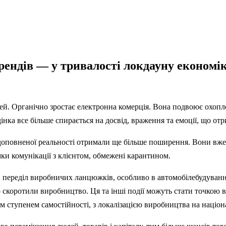
трендів — у тривалості локдауну економ
й. Органічно зростає електронна комерція. Вона подвоює охопле
ка все більше спирається на досвід, враження та емоції, що отр
 доповненої реальності отримали ще більше поширення. Вони вже
ки комунікації з клієнтом, обмежені карантином.
и переділ виробничих ланцюжків, особливо в автомобілебудуванн
скоротили виробництво. Ця та інші події можуть стати точкою в
м ступенем самостійності, з локалізацією виробництва на націон