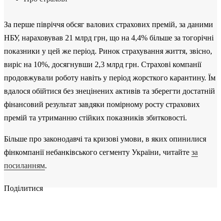
За перше півріччя обсяг валових страхових премій, за даними
НБУ, нараховував 21 млрд грн, що на 4,4% більше за тогорічні
показники у цей же період. Ринок страхування життя, звісно,
виріс на 10%, досягнувши 2,3 млрд грн. Страхові компанії
продовжували роботу навіть у період жорсткого карантину. Їм
вдалося обійтися без знецінених активів та зберегти достатній
фінансовий результат завдяки помірному росту страхових
премій та утриманню стійких показників збитковості.
Більше про законодавчі та кризові умови, в яких опинилися
фінкомпанії небанківського сегменту України, читайте
за
посиланням
.
Поділитися