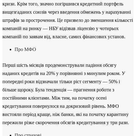
кризи. Крім того, значно погіршився кредитний портфель
вищезгаданих союзів через введення обмежень у нарахуванні
штрафів за прострочення. Це призвело до зменшення кількості
компаній на ринку — НБУ відізвав ліцензію у чотирьох
компаній по заявам від, власне, самих фінансових установ.
Про МФО
Перші шість місяців продемонстрували падіння обсягу
наданих кредитів на 20% у порівнянні з минулим роком. У
попередні роки відзначали тільки ріст сегменту — 50% і
більше щороку. Була тенденція — прагнення роботи з
постійними клієнтами. Між тим, на початку осені
кредитування повернулося на докризовий рівень. МФО
вистояли період краще, ніж банки, які на початку карантину
пережили різке скорочення обсягів кредитування у три рази.
Про страхові