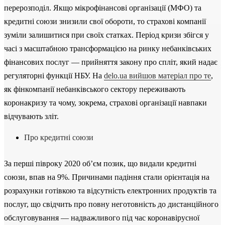
перерозподіл. Якщо мікрофінансові організації (МФО) та
кредитні союзи знизили свої обороти, то страхові компанії
зуміли залишитися при своїх статках. Період кризи збігся у
часі з масштабною трансформацією на ринку небанківських
фінансових послуг — прийняття закону про спліт, який надає
регуляторні функції НБУ. На
delo.ua вийшов матеріал про те
,
як фінкомпанії небанківського сектору переживають
коронакризу та чому, зокрема, страхові організації навпаки
відчувають зліт.
Про кредитні союзи
За перші півроку 2020 об’єм позик, що видали кредитні
союзи, впав на 9%. Причинами падіння стали орієнтація на
розрахунки готівкою та відсутність електронних продуктів та
послуг, що свідчить про повну неготовність до дистанційного
обслуговування — надважливого під час коронавірусної