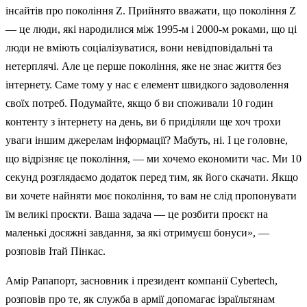
інсайтів про покоління Z. Прийнято вважати, що покоління Z
— це люди, які народилися між 1995-м і 2000-м роками, що ці
люди не вміють соціалізуватися, вони невідповідальні та
нетерплячі. Але це перше покоління, яке не знає життя без
інтернету. Саме тому у нас є елемент швидкого задоволення
своїх потреб. Подумайте, якщо б ви споживали 10 годин
контенту з інтернету на день, ви б приділяли ще хоч трохи
уваги іншим джерелам інформації? Мабуть, ні. І це головне,
що відрізняє це покоління, — ми хочемо економити час. Ми 10
секунд розглядаємо додаток перед тим, як його скачати. Якщо
ви хочете найняти моє покоління, то вам не слід пропонувати
їм великі проєкти. Ваша задача — це розбити проєкт на
маленькі досяжні завдання, за які отримуєш бонуси», —
розповів Ітай Пінкас.
Амір Рапапорт, засновник і президент компанії Cybertech,
розповів про те, як служба в армії допомагає ізраїльтянам