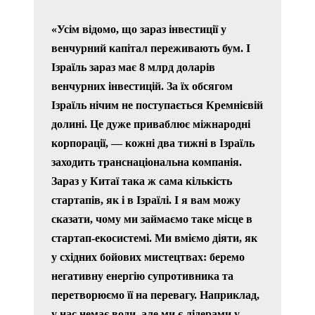
«Усім відомо, що зараз інвестиції у
венчурний капітал переживають бум. І
Ізраїль зараз має 8 млрд доларів
венчурних інвестицій. За їх обсягом
Ізраїль нічим не поступається Кремнієвій
долині. Це дуже приваблює міжнародні
корпорації, — кожні два тижні в Ізраїль
заходить транснаціональна компанія.
Зараз у Китаї така ж сама кількість
стартапів, як і в Ізраїлі. І я вам можу
сказати, чому ми займаємо таке місце в
стартап-екосистемі. Ми вміємо діяти, як
у східних бойових мистецтвах: беремо
негативну енергію супротивника та
перетворюємо її на перевагу. Наприклад,
у нас немає води, але ми є лідерами у