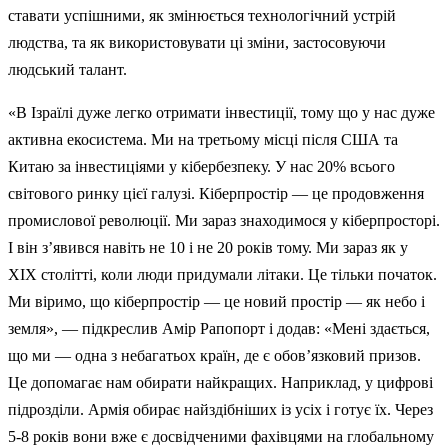
ставати успішними, як змінюється технологічний устрій
людства, та як використовувати ці зміни, застосовуючи
людський талант.
«В Ізраїлі дуже легко отримати інвестиції, тому що у нас дуже
активна екосистема. Ми на третьому місці після США та
Китаю за інвестиціями у кібербезпеку. У нас 20% всього
світового ринку цієї галузі. Кіберпростір — це продовження
промислової революції. Ми зараз знаходимося у кіберпросторі.
І він з’явився навіть не 10 і не 20 років тому. Ми зараз як у
XIX столітті, коли люди придумали літаки. Це тільки початок.
Ми віримо, що кіберпростір — це новий простір — як небо і
земля», — підкреслив Амір Рапопорт і додав: «Мені здається,
що ми — одна з небагатьох країн, де є обов’язковий призов.
Це допомагає нам обирати найкращих. Наприклад, у цифрові
підрозділи. Армія обирає найздібніших із усіх і готує їх. Через
5-8 років вони вже є досвідченими фахівцями на глобальному