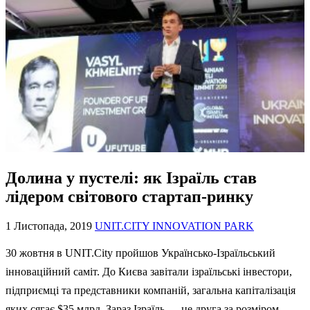
Долина у пустелі: як Ізраїль став
лідером світового стартап-ринку
1 Листопада, 2019
UNIT.CITY INNOVATION PARK
30 жовтня в UNIT.City пройшов Українсько-Ізраїльський
інноваційний саміт. До Києва завітали ізраїльські інвестори,
підприємці та представники компаній, загальна капіталізація
яких сягає $35 млрд. Зараз Ізраїль — це друга за розміром