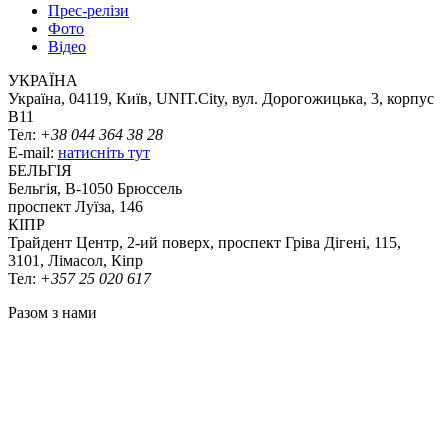
Прес-релізи
Фото
Відео
УКРАЇНА
Україна, 04119, Київ, UNIT.City, вул. Дорогожицька, 3, корпус
B11
Тел:
+38 044 364 38 28
E-mail:
натисніть тут
БЕЛЬГІЯ
Бельгія, В-1050 Брюссель
проспект Луїза, 146
КІПР
Трайдент Центр, 2-ий поверх, проспект Гріва Дігені, 115,
3101, Лімасол, Кіпр
Тел:
+357 25 020 617
Разом з нами