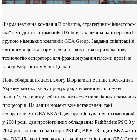
Фармацевтична компанія
Biopharma
, стратегічним інвестором
якої є холдингова компанія UFuture, заключила партнерство із
групою німецьких компаній
GEA Group
. Завдяки співпраці зі
світовим лідером фармацевтична компанія отримала нову
технологію сепаратора для фракціонування плазми крові на
заводі Biopharma у Білій Церкві.
Нове обладнання дасть змогу Biopharma не лише постачати в
Україну високоякісну продукцію, а й зайняти лідируючі
позиції у світовому рейтингу високотехнологічних плазмових
процесорів. На даний момент вже встановлені такі
сепаратори, як GEA BKA 6 для фракціонування плазми крові
у 2004 році, два пробіотичних обладнання Pathfinders PSC 8 у
2014 році та нові сепаратори PKI 45, BKB 28, один BKA 45 та
два BKI 45, що підтверджують успішну співпрацю GEA Group