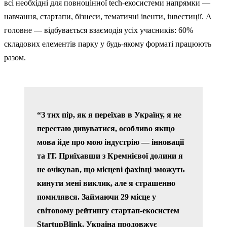
всі необхідні для повноцінної tech-екосистеми напрямки —
навчання, стартапи, бізнеси, тематичні івенти, інвестиції. А
головне — відбувається взаємодія усіх учасників: 60%
складових елементів парку у будь-якому форматі працюють
разом.
“З тих пір, як я переїхав в Україну, я не
перестаю дивуватися, особливо якщо
мова йде про мою індустрію — інновації
та ІТ. Приїхавши з Кремнієвої долини я
не очікував, що місцеві фахівці зможуть
кинути мені виклик, але я страшенно
помилявся. Займаючи 29 місце у
світовому рейтингу стартап-екосистем
StartupBlink, Україна продовжує