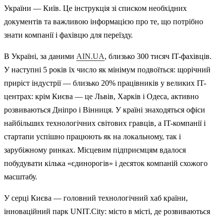
України — Київ. Це інструкція зі списком необхідних
документів та важливою інформацією про те, що потрібно
знати компанії і фахівцю для переїзду.
В Україні, за даними
AIN.UA
, близько 300 тисяч IT-фахівців.
У наступні 5 років їх число як мінімум подвоїться: щорічний
приріст індустрії — близько 20% працівників у великих IT-
центрах: крім Києва — це Львів, Харків і Одеса, активно
розвиваються Дніпро і Вінниця. У країні знаходяться офіси
найбільших технологічних світових гравців, а IT-компанії і
стартапи успішно працюють як на локальному, так і
зарубіжному ринках. Місцевим підприємцям вдалося
побудувати кілька «єдинорогів» і десяток компаній схожого
масштабу.
У серці Києва — головний технологічний хаб країни,
інноваційний парк UNIT.City: місто в місті, де розвиваються