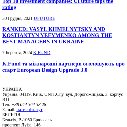
Top 10 investment companies: UFuture tops the
rating
30 Грудня, 2021
UFUTURE
RANKED: VASYL KHMELNYTSKY AND
KOSTIANTYN YEFYMENKO AMONG THE
BEST MANAGERS IN UKRAINE
7 Березня, 2024
K.FUND
K.Fund та міжнародні партнери оголошують про
старт European Design Upgrade 3.0
УКРАЇНА
Україна, 04119, Київ, UNIT.City, вул. Дорогожицька, 3, корпус
B11
Тел:
+38 044 364 38 28
E-mail:
натисніть тут
БЕЛЬГІЯ
Бельгія, В-1050 Брюссель
проспект Луїза, 146