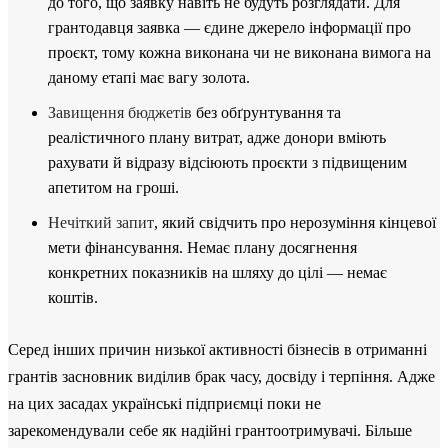
до того, що заявку навіть не будуть розглядати. Для
грантодавця заявка — єдине джерело інформації про
проєкт, тому кожна виконана чи не виконана вимога на
даному етапі має вагу золота.
Завищення бюджетів
без обґрунтування та
реалістичного плану витрат, адже донори вміють
рахувати й відразу відсіюють проєкти з підвищеним
апетитом на гроші.
Нечіткий запит
, який свідчить про нерозуміння кінцевої
мети фінансування. Немає плану досягнення
конкретних показників на шляху до цілі — немає
коштів.
Серед інших причин низької активності бізнесів в отриманні
грантів засновник виділив брак часу, досвіду і терпіння. Адже
на цих засадах українські підприємці поки не
зарекомендували себе як надійні грантоотримувачі. Більше