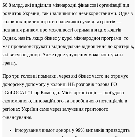
$6,8 млрд, які виділили міжнародні фінансові організації під
розвиток України, так і залишилися невикористаними. Одна з
головних причин втрати надвеликої суми для грантів —
незнання ринком про можливості отримання цих коштів.
Однак, навіть якщо бізнес у курсі міжнародної програми, то
має продемонструвати відповідальне відношення до критеріїв,
які висуває донор. Адже одне упущення може коштувати
гранту.
Про три головні помилки, через які бізнес часто не отримує
донорську допомогу у
колонці НВ
розповів голова ГО
“GoLOCAL” Ігор Комендо. Місія організації — розбудова
економічного, інноваційного та виробничого потенціалів в
регіонах України саме через залучення грантового
фінансування.
Ігнорування вимог донора
у 99% випадків призводить