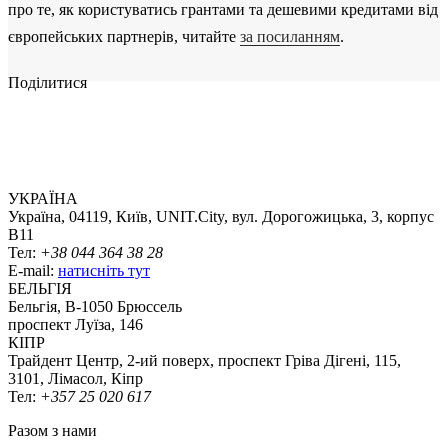
про те, як користуватись грантами та дешевими кредитами від
європейських партнерів, читайте
за посиланням
.
Поділитися
УКРАЇНА
Україна, 04119, Київ, UNIT.City, вул. Дорогожицька, 3, корпус
B11
Тел:
+38 044 364 38 28
E-mail:
натисніть тут
БЕЛЬГІЯ
Бельгія, В-1050 Брюссель
проспект Луїза, 146
КІПР
Трайдент Центр, 2-ий поверх, проспект Гріва Дігені, 115,
3101, Лімасол, Кіпр
Тел:
+357 25 020 617
Разом з нами