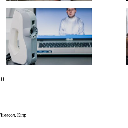
B11
 Лімасол, Кіпр