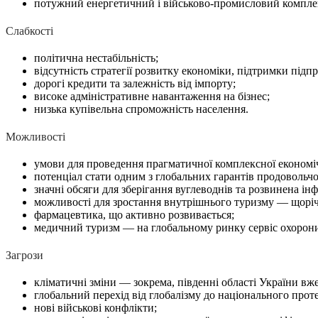
потужний енергетичний і військово-промисловий компле
Слабкості
політична нестабільність;
відсутність стратегії розвитку економіки, підтримки підп
дорогі кредити та залежність від імпорту;
високе адміністративне навантаження на бізнес;
низька купівельна спроможність населення.
Можливості
умови для проведення прагматичної комплексної економіч
потенціал стати одним з глобальних гарантів продовольчо
значні обсяги для зберігання вуглеводнів та розвинена ін
можливості для зростання внутрішнього туризму — щорічно
фармацевтика, що активно розвивається;
медичний туризм — на глобальному ринку сервіс охорони 
Загрози
кліматичні зміни — зокрема, південні області України вже
глобальний перехід від глобалізму до національного прот
нові військові конфлікти;