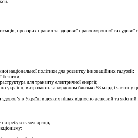
кси.
риємців, прозорих правил та здорової правоохоронної та судової 
ної національної політики для розвитку інноваційних галузей;
ї безпеки;
фраструктура для транзиту електричної енергії;
 українці витрачають за кордоном близько $8 млрд і частину ци
здоров’я в Україні в деяких нішах відносно дешевий та якісний.
 потребують меліорації;
екціонізму;