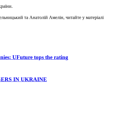
країни.
ельницький та Анатолій Амелін, читайте у матеріалі
ies: UFuture tops the rating
ERS IN UKRAINE