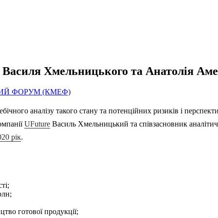
д Василя Хмельницького та Анатолія Аме
ИЙ ФОРУМ (КМЕФ)
ебічного аналізу такого стану та потенційних ризиків і перспек
омпанії
UFuture
Василь Хмельницький та співзасновник аналітич
20 рік
.
ті;
рлн;
тво готової продукції;