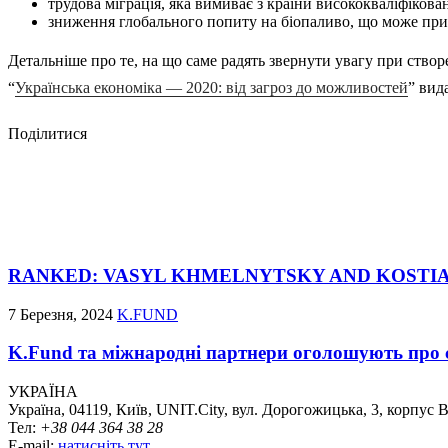
трудова міграція, яка вимиває з країни висококваліфікован
зниження глобального попиту на біопаливо, що може прив
Детальніше про те, на що саме радять звернути увагу при ство
“
Українська економіка — 2020: від загроз до можливостей
” вид
Поділитися
RANKED: VASYL KHMELNYTSKY AND KOSTI
7 Березня, 2024
K.FUND
K.Fund та міжнародні партнери оголошують про с
УКРАЇНА
Україна, 04119, Київ, UNIT.City, вул. Дорогожицька, 3, корпус 
Тел:
+38 044 364 38 28
E-mail:
натисніть тут