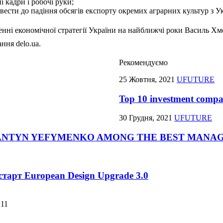
і кадри і робочі руки;
ести до падіння обсягів експорту окремих аграрних культур з У
ренні економічної стратегії України на найближчі роки Василь Хм
ання delo.ua.
Рекомендуємо
25 Жовтня, 2021
UFUTURE
Top 10 investment compan
30 Грудня, 2021
UFUTURE
ANTYN YEFYMENKO AMONG THE BEST MANAG
тарт European Design Upgrade 3.0
B11