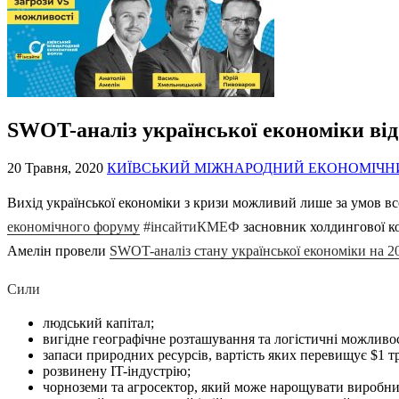
SWOT-аналіз української економіки ві
20 Травня, 2020
КИЇВСЬКИЙ МІЖНАРОДНИЙ ЕКОНОМІЧН
Вихід української економіки з кризи можливий лише за умов вс
економічного форуму
#інсайтиКМЕФ
засновник холдингової к
Амелін провели
SWOT-аналіз стану української економіки на 20
Сили
людський капітал;
вигідне географічне розташування та логістичні можливос
запаси природних ресурсів, вартість яких перевищує $1 т
розвинену IT-індустрію;
чорноземи та агросектор, який може нарощувати виробниц