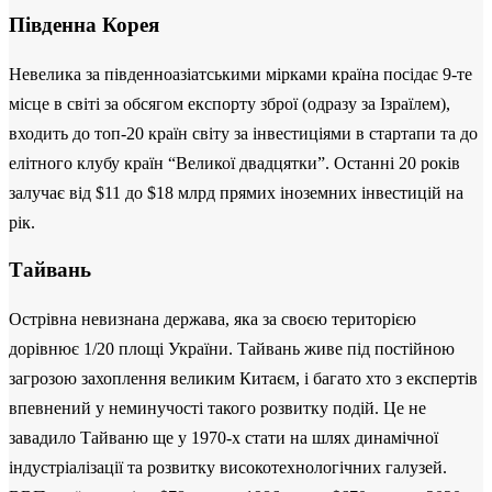
Південна Корея
Невелика за південноазіатськими мірками країна посідає 9-те
місце в світі за обсягом експорту зброї (одразу за Ізраїлем),
входить до топ-20 країн світу за інвестиціями в стартапи та до
елітного клубу країн “Великої двадцятки”. Останні 20 років
залучає від $11 до $18 млрд прямих іноземних інвестицій на
рік.
Тайвань
Острівна невизнана держава, яка за своєю територією
дорівнює 1/20 площі України. Тайвань живе під постійною
загрозою захоплення великим Китаєм, і багато хто з експертів
впевнений у неминучості такого розвитку подій. Це не
завадило Тайваню ще у 1970-х стати на шлях динамічної
індустріалізації та розвитку високотехнологічних галузей.