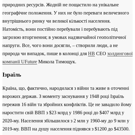
природних ресурсів. Жодній не пощастило на унікальне
географічне положення. У них не було переваги величезного
внутрішнього ринку чи великої кількості населення.
Натомість, вони постійно перебували і перебувають під
загрозою вторгнення; в умовах надзвичайної геополітичної
напруги. Все, чого вони досягли, ‒ створили люди, а не
природа чи випадок, пише в колонці для
НВ
СЕО
холдингової
компанії UFuture
Микола Тимощук.
Ізраїль
Країна, що, фактично, народилася з війни та живе в оточенні
ворожих держав. З моменту заснування у 1948 році Ізраїль
пережив 16 війн та збройних конфліктів. Це не завадило йому
наростити свій ВВП з $23 млрд у 1986 році до $407 млрд у
2020-му. Населення збільшилося з 2 млн у 1960-му до 9 млн у
2019-му. ВВП на душу населення піднявся з $1200 до $43500.