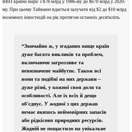
ВВП країни виріс з $78 млрд у 1986-му до $670 млрд у 2020-
му. При цьому Тайваню вдається залучати від $2 до $10 млрд
іноземних інвестицій на рік протягом останніх десятиліть.
“Звичайно ж, у згаданих вище країн
дуже багато викликів та проблем,
включаючи загрозливе та
невизначене майбутнє. Також всі
вони та подібні на них держави ‒
дуже різні, у кожної своя доля та
особливості. Але їх всіх й дещо
об'єднує. У жодної з цих держав
немає якихось неймовірних запасів
або рідкісних природних ресурсів.
Жодній не пощастило на унікальне