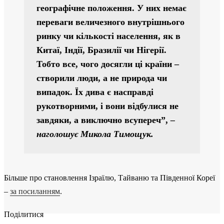
географічне положення. У них немає
переваги величезного внутрішнього
ринку чи кількості населення, як в
Китаї, Індії, Бразилії чи Нігерії.
Тобто все, чого досягли ці країни ‒
створили люди, а не природа чи
випадок. Їх дива є насправді
рукотворними, і вони відбулися не
завдяки, а виключно всупереч”,
‒
наголошує Микола Тимощук.
Більше про становлення Ізраїлю, Тайваню та Південної Кореї
‒
за посиланням
.
Поділитися