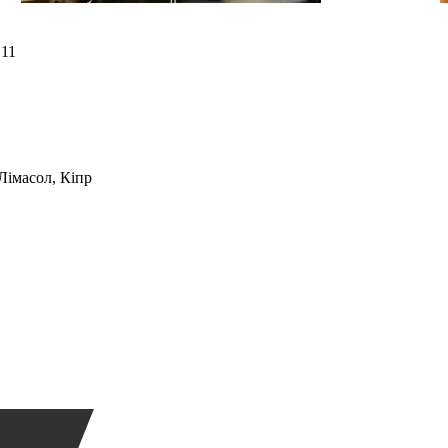
B11
 Лімасол, Кіпр