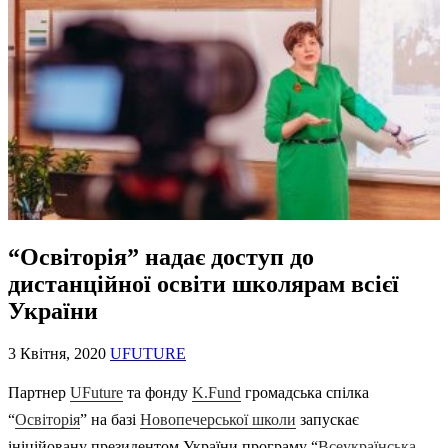
“Освіторія” надає доступ до
дистанційної освіти школярам всієї
України
3 Квітня, 2020
UFUTURE
Партнер
UFuture
та фонду
K.Fund
громадська спілка
“
Освіторія
” на базі
Новопечерської школи
запускає
ініційовану президентом України програму “
Всеукраїнська