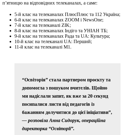
п’ятницю на відповідних телеканалах, а саме:
5-й клас на телеканалах ПлюсПлюс та 112 Україна;
6-й клас на телеканалах ZOOM і NewsOne;
7-й клас на телеканалі ZIK;
8-й клас на телеканалах Індіго та УНІАН ТБ;
9-й клас на телеканалах Рада та UA: Культура;
10-й клас на телеканалі UA: Перший;
11-й клас на телеканалі M1.
“Освіторія” стала партнером проєкту та
допомогла з пошуком вчителів. Щойно
ми надіслали запит, як вже за 20 секунд
посипалися листи від педагогів із
бажанням долучитися до цієї ініціативи”,
— розповіла Анна Сидорук, операційна
директорка “Освіторії”.