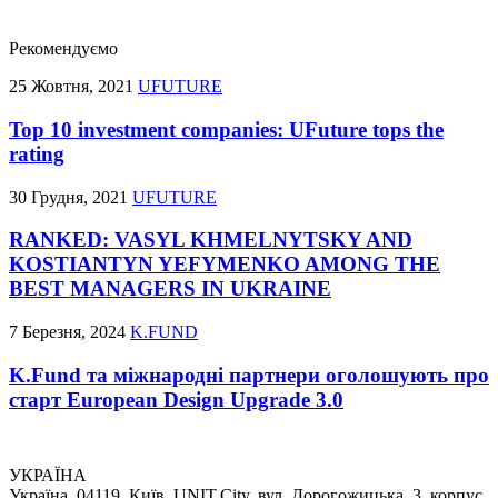
Рекомендуємо
25 Жовтня, 2021
UFUTURE
Top 10 investment companies: UFuture tops the
rating
30 Грудня, 2021
UFUTURE
RANKED: VASYL KHMELNYTSKY AND
KOSTIANTYN YEFYMENKO AMONG THE
BEST MANAGERS IN UKRAINE
7 Березня, 2024
K.FUND
K.Fund та міжнародні партнери оголошують про
старт European Design Upgrade 3.0
УКРАЇНА
Україна, 04119, Київ, UNIT.City, вул. Дорогожицька, 3, корпус