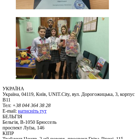
УКРАЇНА
Україна, 04119, Київ, UNIT.City, вул. Дорогожицька, 3, корпус
B11
Тел:
+38 044 364 38 28
E-mail:
натисніть тут
БЕЛЬГІЯ
Бельгія, В-1050 Брюссель
проспект Луїза, 146
КІПР
Трайдент Центр, 2-ий поверх, проспект Гріва Дігені, 115,