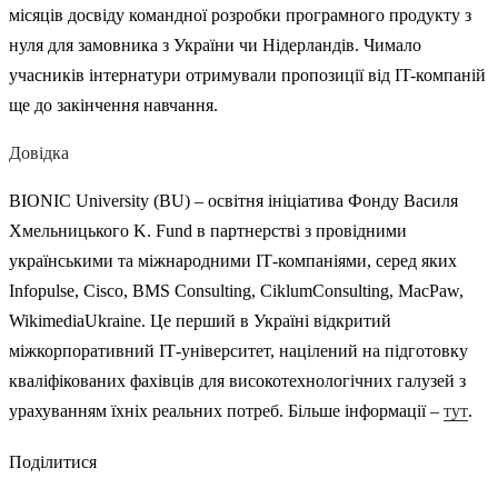
місяців досвіду командної розробки програмного продукту з
нуля для замовника з України чи Нідерландів. Чимало
учасників інтернатури отримували пропозиції від IT-компаній
ще до закінчення навчання.
Довідка
BIONIC University (BU) – освітня ініціатива Фонду Василя
Хмельницького K. Fund в партнерстві з провідними
українськими та міжнародними ІТ-компаніями, серед яких
Infopulse, Cisco, BMS Consulting, CiklumConsulting, MacPaw,
WikimediaUkraine. Це перший в Україні відкритий
міжкорпоративний ІТ-університет, націлений на підготовку
кваліфікованих фахівців для високотехнологічних галузей з
урахуванням їхніх реальних потреб. Більше інформації –
тут
.
Поділитися