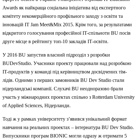
Awards як найкраща соціальна ініціатива від експертного
комітету некомерційного профільного заходу з освіти та
інновацій IT Jam Meet&Mix 2015. Крім того, за результатами
відкритого голосування професійної IT-спільноти BU посів
друге місце в рейтингу топ-10 закладів ІТ-освіти.
У 2016 BU запустив власний підрозділ з розробки
BUDevStudio. Учасники проекту працювали над розробкою
IT-продуктів у команді під керівництвом досвідчених тім-
лідів. Одними з перших замовників BU Dev Studio стали
нідерландські компанії. Слухачі BU неодноразово брали
участь у міжнародних проектах спільно з Rotterdam University
of Applied Sciences, Нідерланди.
Тоді ж у рамках університету з’явився унікальний формат
навчання на реальних проектах – інтернатура BU Dev Studio.
Випускники програм BIONIC могли одразу ж отримати 5