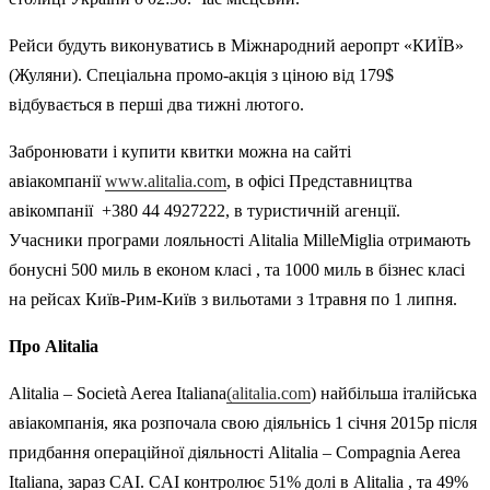
Рейси будуть виконуватись в Міжнародний аеропрт «КИЇВ»
(Жуляни). Спеціальна промо-акція з ціною від 179$
відбувається в перші два тижні лютого.
Забронювати і купити квитки можна на сайті
авіакомпанії
www.alitalia.com
, в офісі Представництва
авікомпанії +380 44 4927222, в туристичній агенції.
Учасники програми лояльності Alitalia MilleMiglia отримають
бонусні 500 миль в економ класі , та 1000 миль в бізнес класі
на рейсах Київ-Рим-Київ з вильотами з 1травня по 1 липня.
Про Alitalia
Alitalia – Società Aerea Italiana
(alitalia.com
) найбільша італійська
авіакомпанія, яка розпочала свою діяльнісь 1 січня 2015р після
придбання операційної діяльності Alitalia – Compagnia Aerea
Italiana, зараз CAI. CAI контролює 51% долі в Alitalia , та 49%