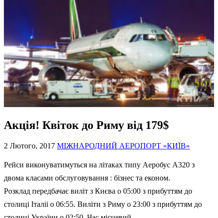
Акція! Квіток до Риму від 179$
2 Лютого, 2017
МІЖНАРОДНИЙ АЕРОПОРТ «КИЇВ»
Рейси виконуватимуться на літаках типу Аеробус А320 з
двома класами обслуговування : бізнес та економ.
Розклад передбачає виліт з Києва о 05:00 з прибуттям до
столиці Італіі о 06:55. Виліти з Риму о 23:00 з прибуттям до
столиці України о 02:50. Час місцевий.