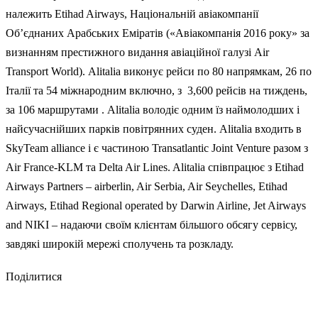
належить Etihad Airways, Національній авіакомпанії
Об’єднаних Арабських Еміратів («Авіакомпанія 2016 року» за
визнанням престижного видання авіаційної галузі Air
Transport World). Alitalia виконує рейси по 80 напрямкам, 26 по
Італії та 54 міжнародним включно, з 3,600 рейсів на тиждень,
за 106 маршрутами . Alitalia володіє одним їз наймолодших і
найсучаснійших парків повітрянних суден. Alitalia входить в
SkyTeam alliance і є частиною Transatlantic Joint Venture разом з
Air France-KLM та Delta Air Lines. Alitalia співпрацює з Etihad
Airways Partners – airberlin, Air Serbia, Air Seychelles, Etihad
Airways, Etihad Regional operated by Darwin Airline, Jet Airways
and NIKI – надаючи своїм клієнтам більшого обсягу сервісу,
завдякі широкій мережі сполучень та розкладу.
Поділитися